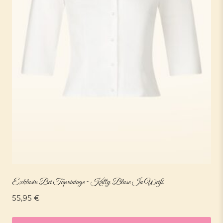
Exklusiv Bei Topvintage ~ Katty Bluse In Weiß
55,95
€