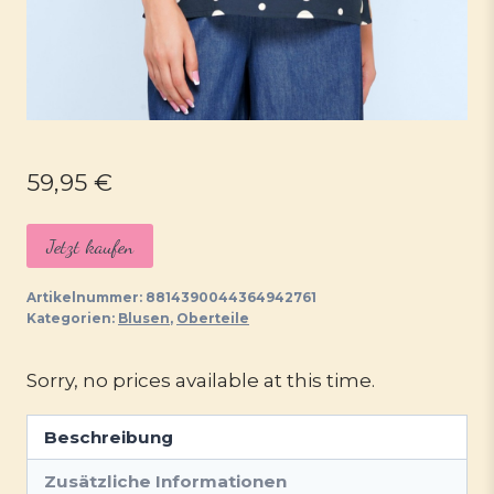
59,95
€
Jetzt kaufen
Artikelnummer:
8814390044364942761
Kategorien:
Blusen
,
Oberteile
Sorry, no prices available at this time.
Beschreibung
Zusätzliche Informationen