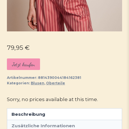
79,95
€
Jetzt kaufen
Artikelnummer:
8814390044184162381
Kategorien:
Blusen
,
Oberteile
Sorry, no prices available at this time.
Beschreibung
Zusätzliche Informationen