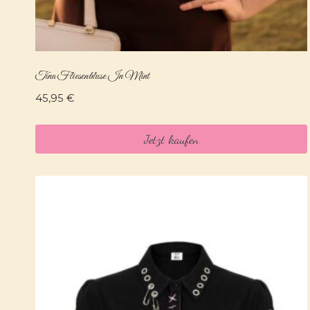
Tina Fliesenbluse In Mint
45,95
€
Jetzt kaufen