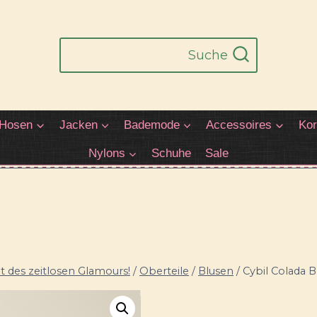
Suche
Hosen
Jacken
Bademode
Accessoires
Kor
Nylons
Schuhe
Sale
 des zeitlosen Glamours!
/
Oberteile
/
Blusen
/
Cybil Colada B