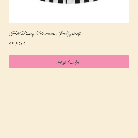
Hell Bunny Blusenshirt Juno Gestreift
49,90
€
Jetzt kaufen