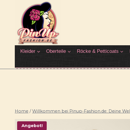
Zum
Inhalt
springen
Kleider
Oberteile
Röcke & Petticoats
Home
/
Willkommen bei Pinup-Fashion.de: Deine Welt
Angebot!