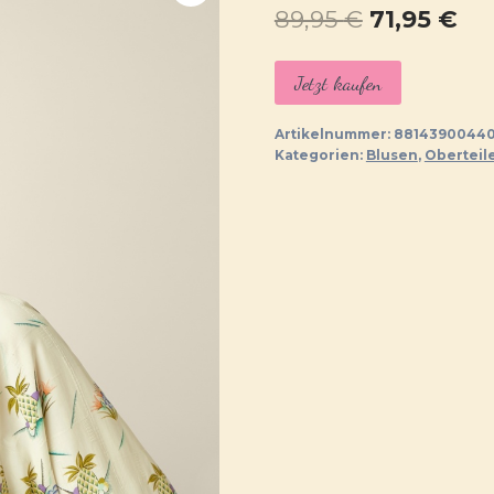
Ursprüngl
Akt
89,95
€
71,95
€
Preis
Pre
Jetzt kaufen
war:
ist:
89,95 €
71,
Artikelnummer:
88143900440
Kategorien:
Blusen
,
Oberteil