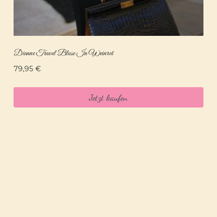
Dianne Travel Bluse In Weinrot
79,95
€
Jetzt kaufen