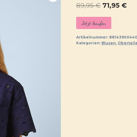
Ursprüngl
Akt
89,95
€
71,95
€
Preis
Pre
Jetzt kaufen
war:
ist:
89,95 €
71,
Artikelnummer:
88143900440
Kategorien:
Blusen
,
Oberteil