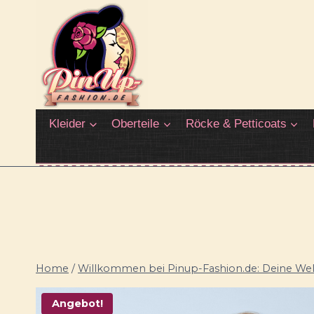
Zum
Inhalt
springen
Kleider
Oberteile
Röcke & Petticoats
Home
/
Willkommen bei Pinup-Fashion.de: Deine Welt
Angebot!