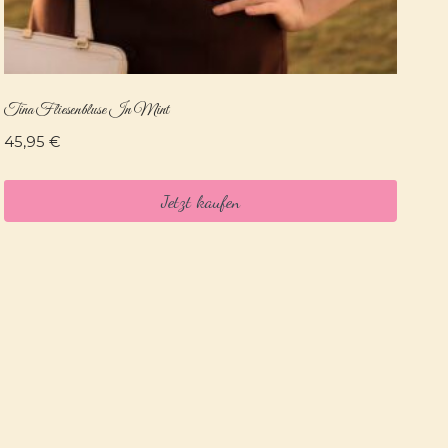
Tina Fliesenbluse In Mint
45,95
€
Jetzt kaufen