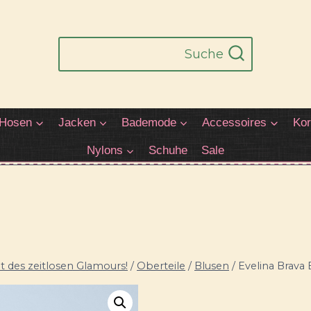
Suche
Hosen
Jacken
Bademode
Accessoires
Kor
Nylons
Schuhe
Sale
 des zeitlosen Glamours!
/
Oberteile
/
Blusen
/
Evelina Brava 