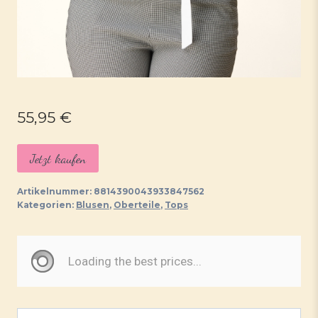
55,95
€
Jetzt kaufen
Artikelnummer:
8814390043933847562
Kategorien:
Blusen
,
Oberteile
,
Tops