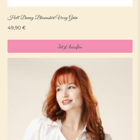
Hell Bunny Blusenshirt Vixey Grün
49,90
€
Jetzt kaufen