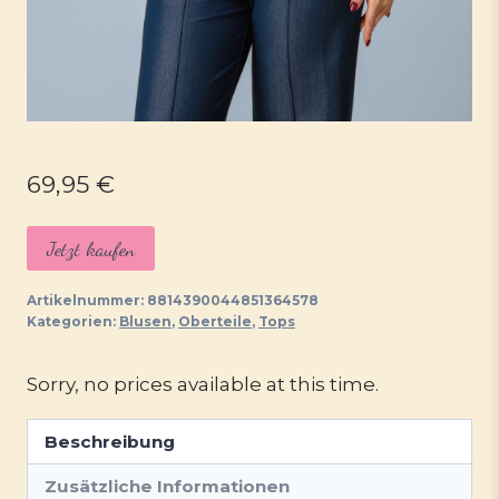
69,95
€
Jetzt kaufen
Artikelnummer:
8814390044851364578
Kategorien:
Blusen
,
Oberteile
,
Tops
Sorry, no prices available at this time.
Beschreibung
Zusätzliche Informationen