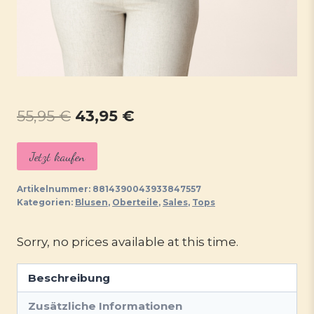
Ursprünglicher
Aktueller
55,95
€
43,95
€
Preis
Preis
Jetzt kaufen
war:
ist:
55,95 €
43,95 €.
Artikelnummer:
8814390043933847557
Kategorien:
Blusen
,
Oberteile
,
Sales
,
Tops
Sorry, no prices available at this time.
Beschreibung
Zusätzliche Informationen