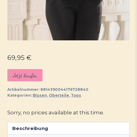
69,95
€
Jetzt kaufen
Artikelnummer:
8814390044176728840
Kategorien:
Blusen
,
Oberteile
,
Tops
Sorry, no prices available at this time.
Beschreibung