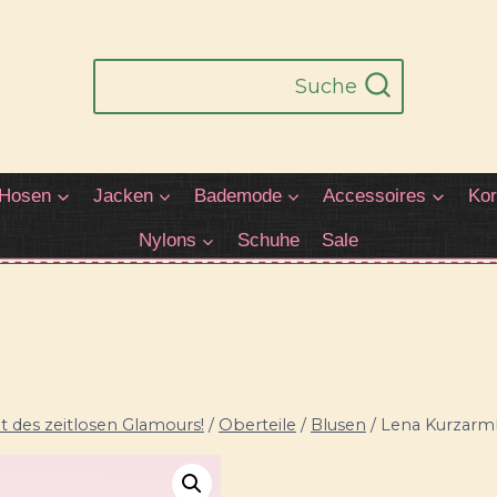
Suche
Hosen
Jacken
Bademode
Accessoires
Kor
Nylons
Schuhe
Sale
 des zeitlosen Glamours!
/
Oberteile
/
Blusen
/
Lena Kurzarmb