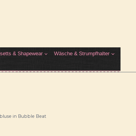
setts & Shapewear
Wäsche & Strumpfhalter
luse in Bubble Beat