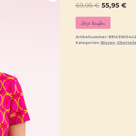
Ursprüngl
Ak
69,95
€
55,95
€
Preis
Pr
Jetzt kaufen
war:
ist:
69,95 €
55,
Artikelnummer:
88143900442
Kategorien:
Blusen
,
Oberteil