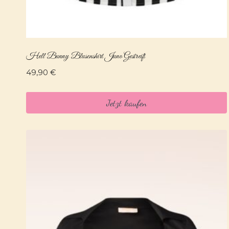
Hell Bunny Blusenshirt Juno Gestreift
49,90
€
Jetzt kaufen