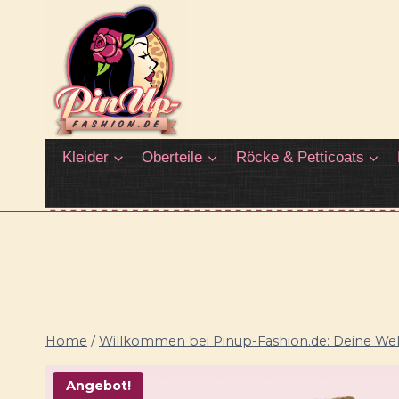
Zum
Inhalt
springen
Kleider
Oberteile
Röcke & Petticoats
Home
/
Willkommen bei Pinup-Fashion.de: Deine Welt
Angebot!