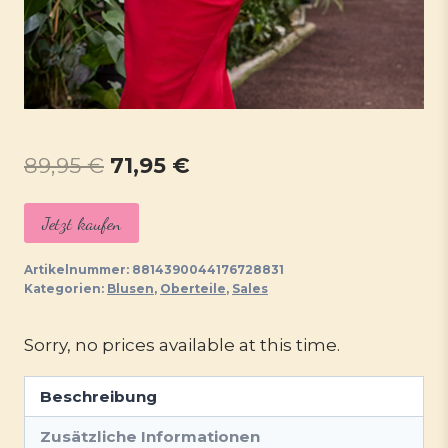
Ursprünglicher
Aktueller
89,95
€
71,95
€
Preis
Preis
Jetzt kaufen
war:
ist:
89,95 €
71,95 €.
Artikelnummer:
8814390044176728831
Kategorien:
Blusen
,
Oberteile
,
Sales
Sorry, no prices available at this time.
Beschreibung
Zusätzliche Informationen