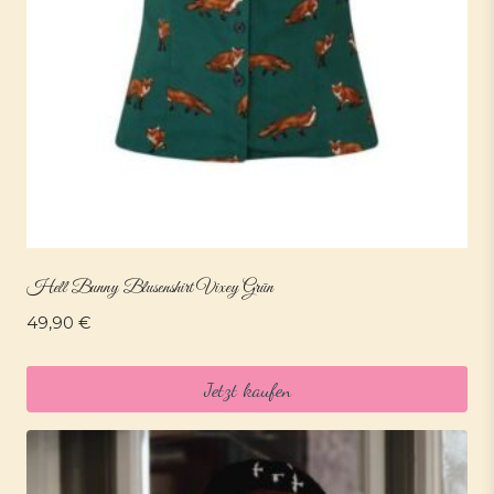
Hell Bunny Blusenshirt Vixey Grün
49,90
€
Jetzt kaufen