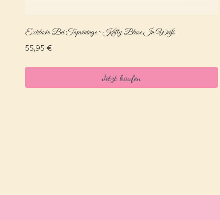
Exklusiv Bei Topvintage ~ Katty Bluse In Weiß
55,95
€
Jetzt kaufen