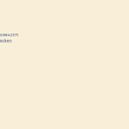
09842371
jacken