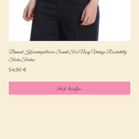
Banned Kurzarmpullover Scandi Fox Navy Vintage Rockabilly
Fuchs Füchse
54,90
€
Jetzt kaufen