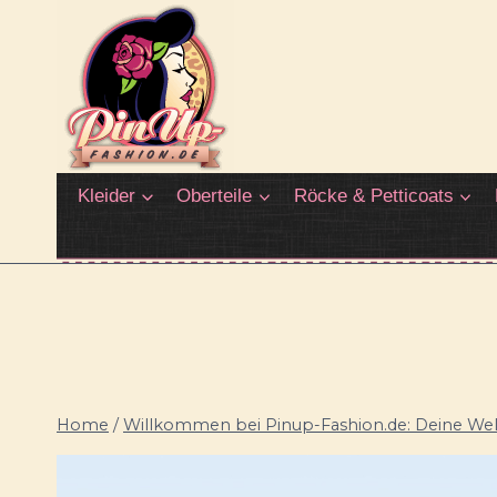
Zum
Inhalt
springen
Kleider
Oberteile
Röcke & Petticoats
Home
/
Willkommen bei Pinup-Fashion.de: Deine Welt