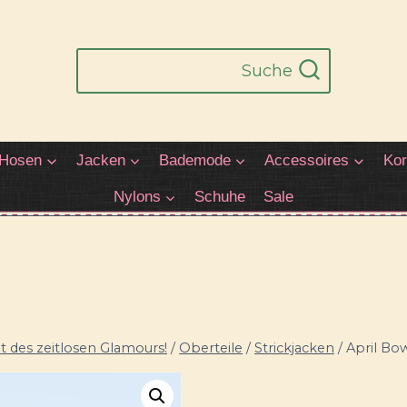
Suche
Hosen
Jacken
Bademode
Accessoires
Kor
Nylons
Schuhe
Sale
 des zeitlosen Glamours!
/
Oberteile
/
Strickjacken
/
April Bo