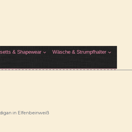
setts & Shapewear
Wäsche & Strumpfhalter
rdigan in Elfenbeinweiß