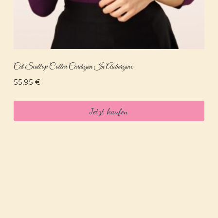
Cat Scallop Collar Cardigan In Aubergine
55,95
€
Jetzt kaufen