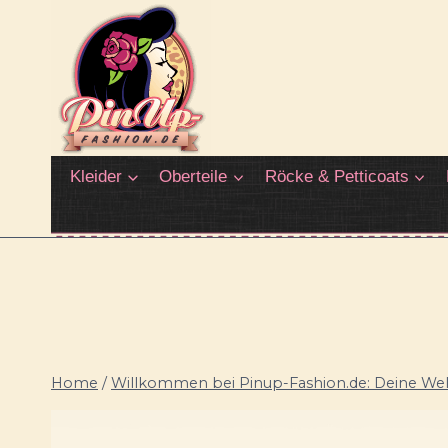
Zum
Inhalt
springen
Kleider
Oberteile
Röcke & Petticoats
Home
/
Willkommen bei Pinup-Fashion.de: Deine Welt