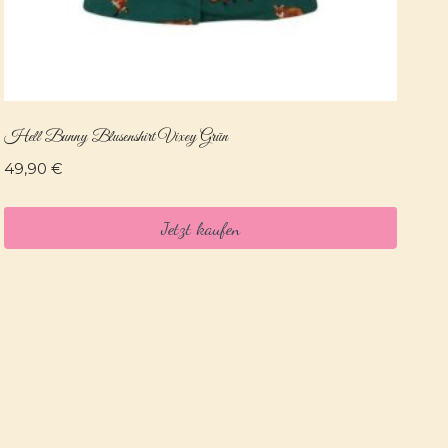
Hell Bunny Blusenshirt Vixey Grün
49,90
€
Jetzt kaufen