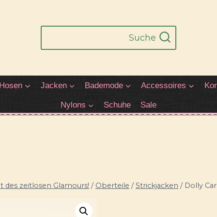
Suche
Hosen
Jacken
Bademode
Accessoires
Kor
Nylons
Schuhe
Sale
 des zeitlosen Glamours!
/
Oberteile
/
Strickjacken
/
Dolly Ca