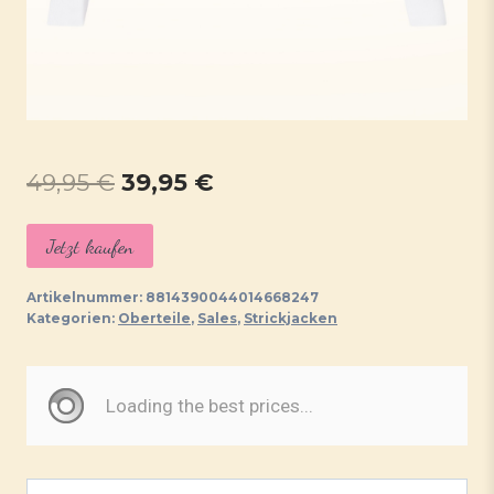
Ursprünglicher
Aktueller
49,95
€
39,95
€
Preis
Preis
Jetzt kaufen
war:
ist:
49,95 €
39,95 €.
Artikelnummer:
8814390044014668247
Kategorien:
Oberteile
,
Sales
,
Strickjacken