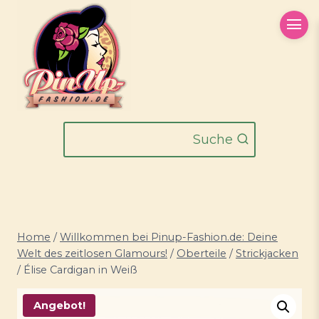
Zum
Inhalt
springen
Suche
Home
/
Willkommen bei Pinup-Fashion.de: Deine
Welt des zeitlosen Glamours!
/
Oberteile
/
Strickjacken
/
Élise Cardigan in Weiß
Angebot!