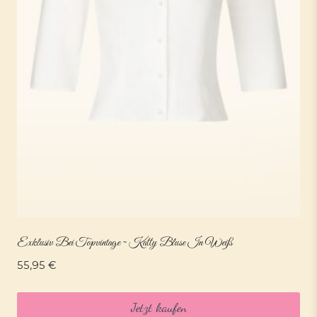
Exklusiv Bei Topvintage ~ Katty Bluse In Weiß
55,95
€
Jetzt kaufen