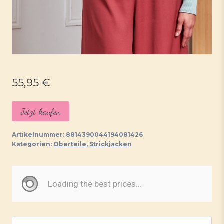
55,95
€
Jetzt kaufen
Artikelnummer:
8814390044194081426
Kategorien:
Oberteile
,
Strickjacken