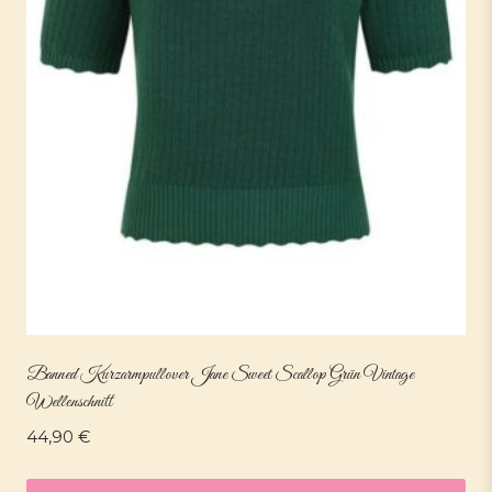
Banned Kurzarmpullover Jane Sweet Scallop Grün Vintage
Wellenschnitt
44,90
€