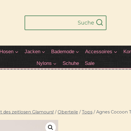
Suche
Hosen
Jacken
Bademode
Accessoires
Kor
Nylons
Schuhe
Sale
 des zeitlosen Glamours!
/
Oberteile
/
Tops
/
Agnes Cocoon T