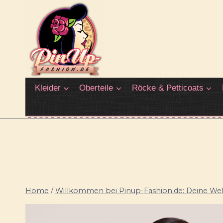
Zum
Inhalt
springen
Kleider
Oberteile
Röcke & Petticoats
Home
/
Willkommen bei Pinup-Fashion.de: Deine Welt