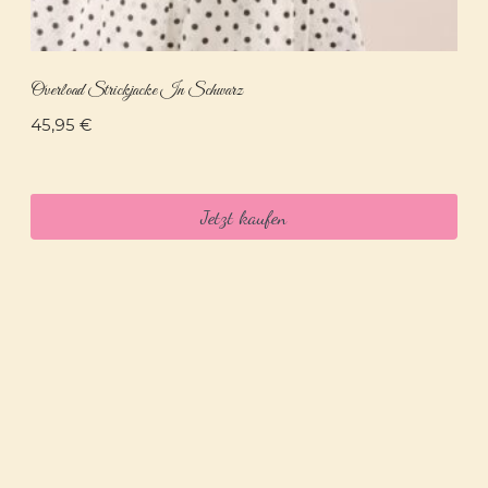
Overload Strickjacke In Schwarz
45,95
€
Jetzt kaufen