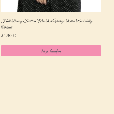
Hell Bunny Shirttop Mia Rot Vintage Retro Rockabilly
Oberteil
34,90
€
Jetzt kaufen