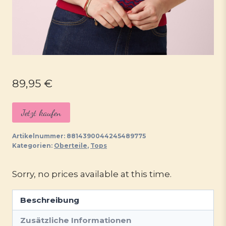
89,95
€
Jetzt kaufen
Artikelnummer:
8814390044245489775
Kategorien:
Oberteile
,
Tops
Sorry, no prices available at this time.
Beschreibung
Zusätzliche Informationen