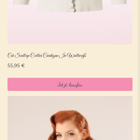
Cat Scallop Collar Cardigan In Wollweiß
55,95
€
Jetzt kaufen