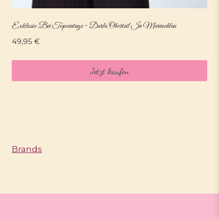
Exklusiv Bei Topvintage ~ Darla Oberteil In Marineblau
49,95
€
Jetzt kaufen
Brands