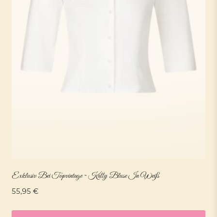
Exklusiv Bei Topvintage ~ Katty Bluse In Weiß
55,95
€