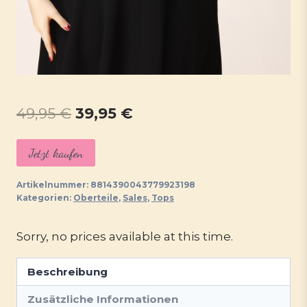
Ursprünglicher
Aktueller
49,95
€
39,95
€
Preis
Preis
Jetzt kaufen
war:
ist:
49,95 €
39,95 €.
Artikelnummer:
8814390043779923198
Kategorien:
Oberteile
,
Sales
,
Tops
Sorry, no prices available at this time.
Beschreibung
Zusätzliche Informationen