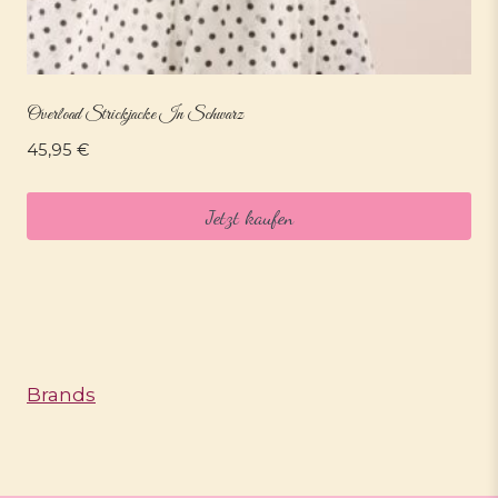
Overload Strickjacke In Schwarz
45,95
€
Jetzt kaufen
Brands