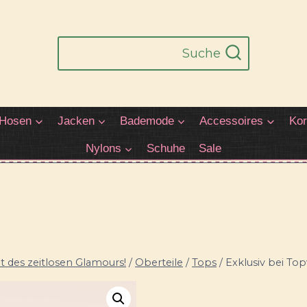
Suche
Hosen
Jacken
Bademode
Accessoires
Kor
Nylons
Schuhe
Sale
 des zeitlosen Glamours!
/
Oberteile
/
Tops
/
Exklusiv bei To