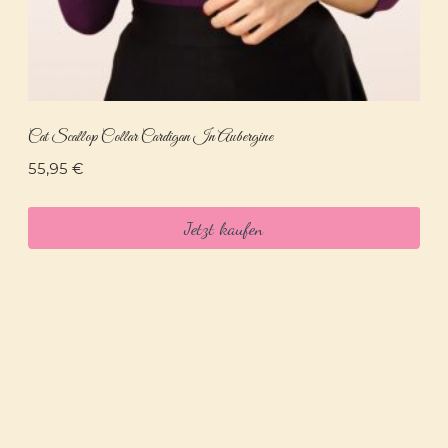
Cat Scallop Collar Cardigan In Aubergine
55,95
€
Jetzt kaufen