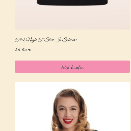
Trick Night T-Shirt In Schwarz
39,95
€
Jetzt kaufen