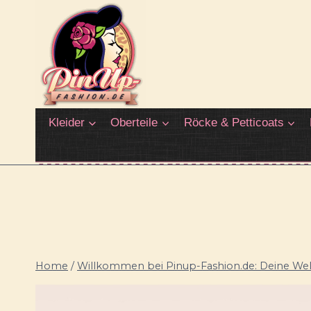
Zum
Inhalt
springen
Kleider
Oberteile
Röcke & Petticoats
Home
/
Willkommen bei Pinup-Fashion.de: Deine Welt