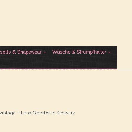
setts & Shapewear
Wäsche & Strumpfhalter
pvintage ~ Lena Oberteil in Schwarz