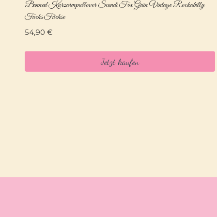
Banned Kurzarmpullover Scandi Fox Grün Vintage Rockabilly
Fuchs Füchse
54,90
€
Jetzt kaufen