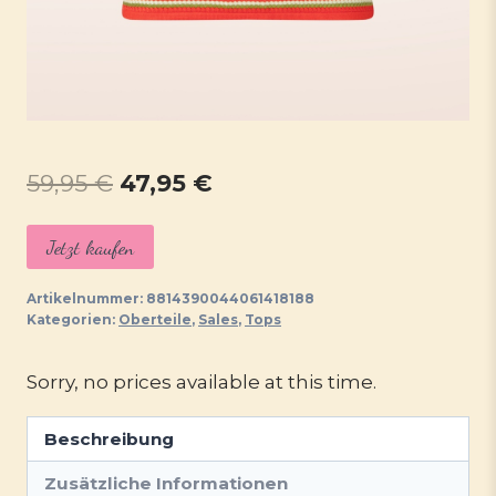
Ursprünglicher
Aktueller
59,95
€
47,95
€
Preis
Preis
Jetzt kaufen
war:
ist:
59,95 €
47,95 €.
Artikelnummer:
8814390044061418188
Kategorien:
Oberteile
,
Sales
,
Tops
Sorry, no prices available at this time.
Beschreibung
Zusätzliche Informationen