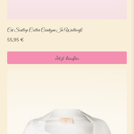
Cat Scallop Collar Cardigan In Wollweiß
55,95
€
Jetzt kaufen