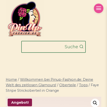
Zum
Inhalt
springen
Suche
Home
/
Willkommen bei Pinup-Fashion.de: Deine
Welt des zeitlosen Glamours!
/
Oberteile
/
Tops
/
Faye
Stripe Strickoberteil in Orange
Angebot!