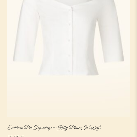
Exklusiv Bei Topvintage ~ Katty Bluse In Weiß