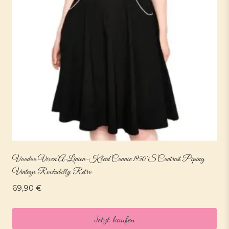
Voodoo Vixen A-Linien-Kleid Connie 1950’s Contrast Piping
Vintage Rockabilly Retro
69,90
€
Jetzt kaufen