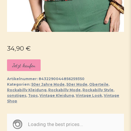
34,90
€
Jetzt kaufen
Artikelnummer:
8432290044856259350
Kategorien:
50er Jahre Mode
,
50er Mode
,
Oberteile
,
Rockabilly Kleidung
,
Rockabilly Mode
,
Rockabilly Style
,
sonstiges
,
Tops
,
Vintage Kleidung
,
Vintage Look
,
Vintage
Shop