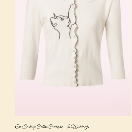
Cat Scallop Collar Cardigan In Wollweiß