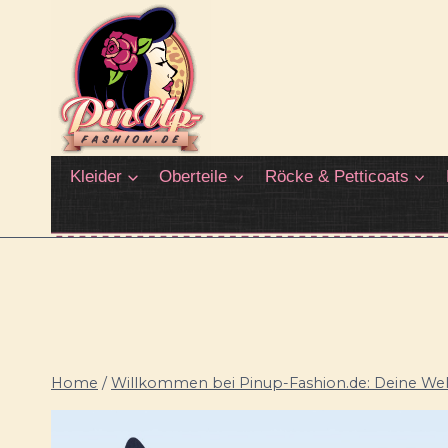
Zum
Inhalt
springen
Kleider
Oberteile
Röcke & Petticoats
Home
/
Willkommen bei Pinup-Fashion.de: Deine Welt