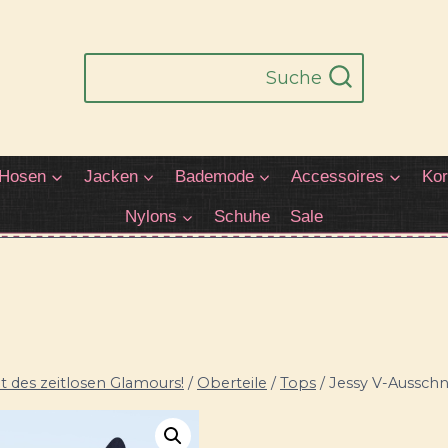
Suche
Hosen
Jacken
Bademode
Accessoires
Kor
Nylons
Schuhe
Sale
 des zeitlosen Glamours!
/
Oberteile
/
Tops
/
Jessy V-Ausschn