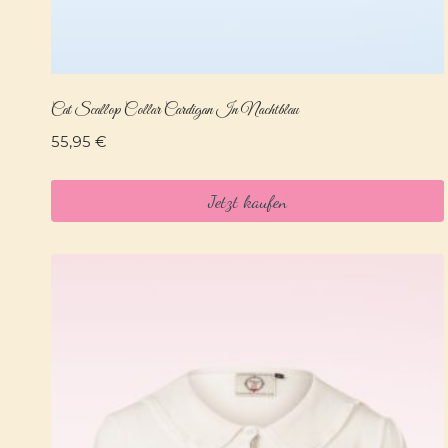
Cat Scallop Collar Cardigan In Nachtblau
55,95
€
Jetzt kaufen