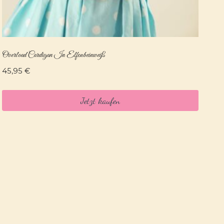
Overload Cardigan In Elfenbeinweiß
45,95
€
Jetzt kaufen