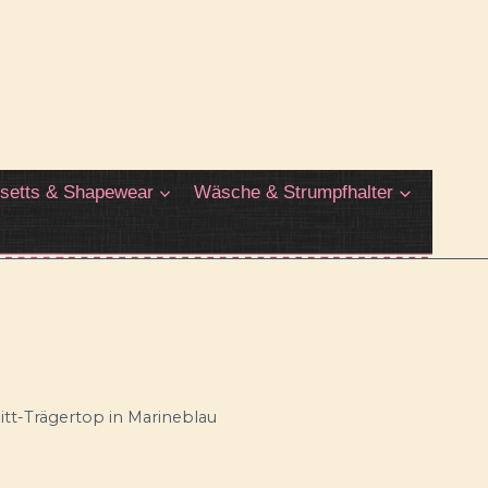
setts & Shapewear
Wäsche & Strumpfhalter
itt-Trägertop in Marineblau