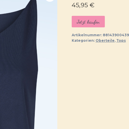
45,95
€
Jetzt kaufen
Artikelnummer:
88143900439
Kategorien:
Oberteile
,
Tops