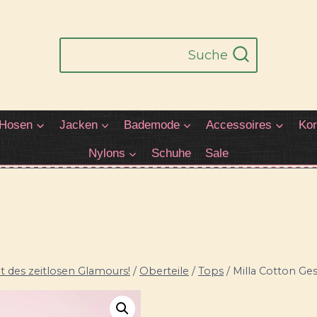
Suche
Hosen
Jacken
Bademode
Accessoires
Kor
Nylons
Schuhe
Sale
 des zeitlosen Glamours!
/
Oberteile
/
Tops
/
Milla Cotton Ges