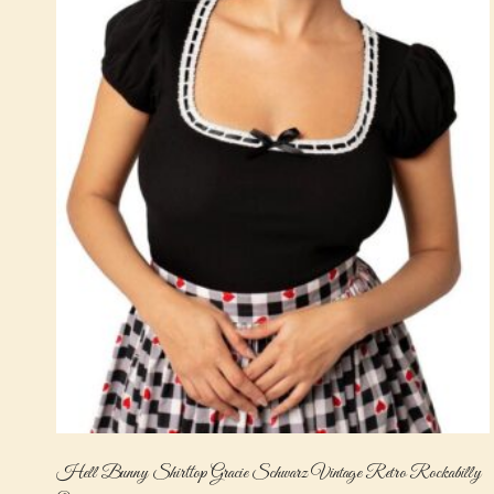
Hell Bunny Shirttop Gracie Schwarz Vintage Retro Rockabilly