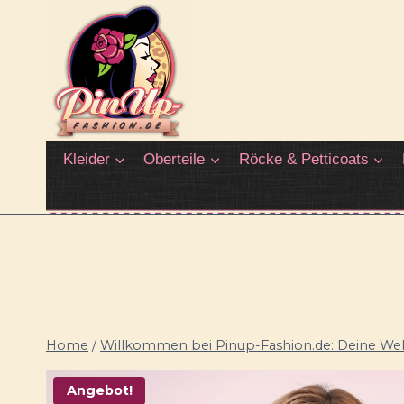
Zum
Inhalt
springen
Kleider
Oberteile
Röcke & Petticoats
Home
/
Willkommen bei Pinup-Fashion.de: Deine Welt
Angebot!