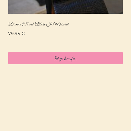
Dianne Travel Bluse In Weinrot
79,95
€
Jetzt kaufen