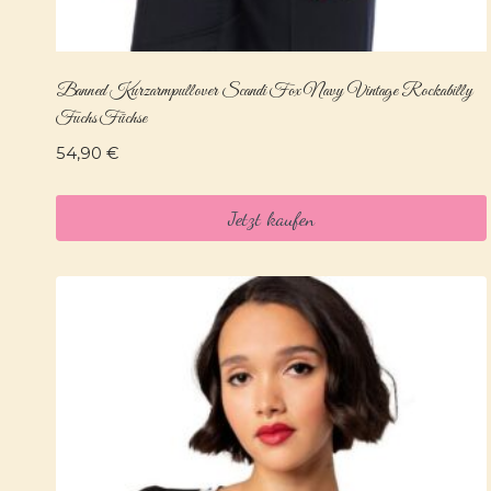
Banned Kurzarmpullover Scandi Fox Navy Vintage Rockabilly
Fuchs Füchse
54,90
€
Jetzt kaufen