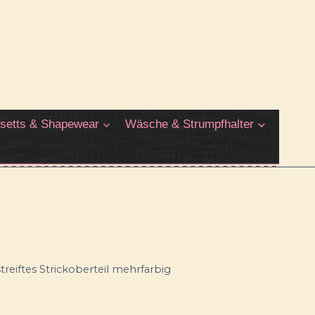
setts & Shapewear
Wäsche & Strumpfhalter
treiftes Strickoberteil mehrfarbig