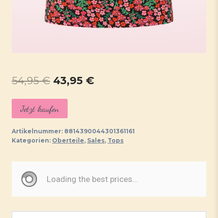
Ursprünglicher
Aktueller
54,95
€
43,95
€
Preis
Preis
Jetzt kaufen
war:
ist:
54,95 €
43,95 €.
Artikelnummer:
8814390044301361161
Kategorien:
Oberteile
,
Sales
,
Tops