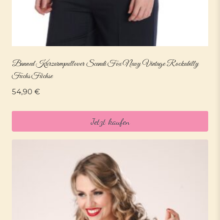
Banned Kurzarmpullover Scandi Fox Navy Vintage Rockabilly
Fuchs Füchse
54,90
€
Jetzt kaufen