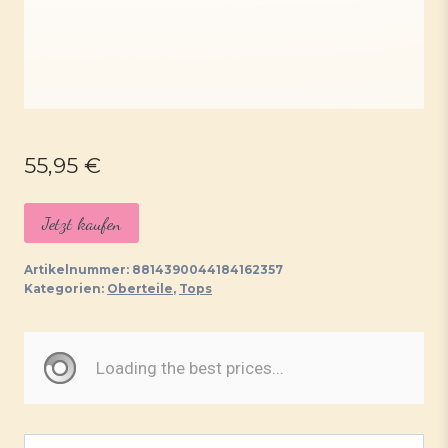
55,95
€
Jetzt kaufen
Artikelnummer:
8814390044184162357
Kategorien:
Oberteile
,
Tops