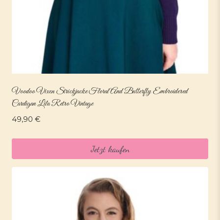
Voodoo Vixen Strickjacke Floral And Butterfly Embroidered
Cardigan Lila Retro Vintage
49,90
€
Jetzt kaufen