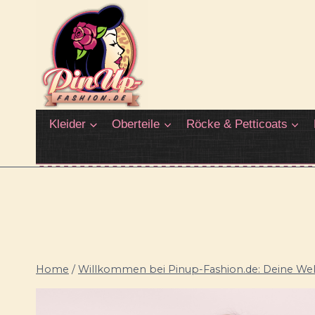
Zum
Inhalt
springen
Kleider
Oberteile
Röcke & Petticoats
Home
/
Willkommen bei Pinup-Fashion.de: Deine Welt