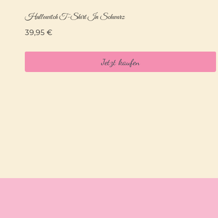
Hallowitch T-Shirt In Schwarz
39,95
€
Jetzt kaufen