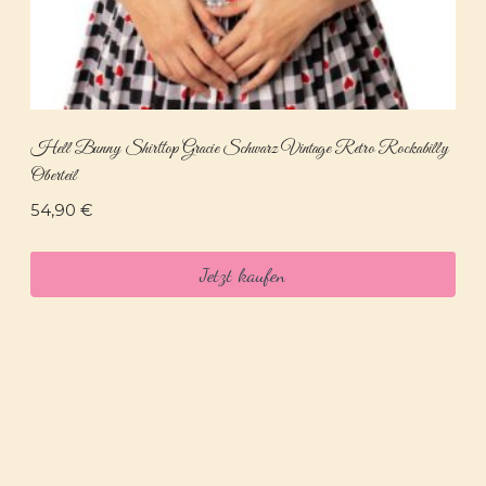
Hell Bunny Shirttop Gracie Schwarz Vintage Retro Rockabilly
Oberteil
54,90
€
Jetzt kaufen