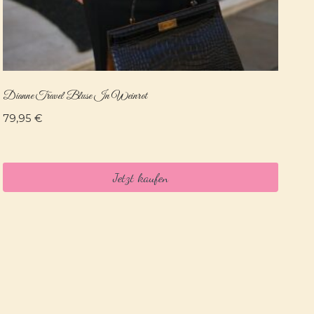
Dianne Travel Bluse In Weinrot
79,95
€
Jetzt kaufen