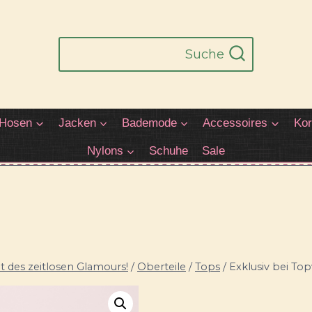
Suche
Hosen
Jacken
Bademode
Accessoires
Kor
Nylons
Schuhe
Sale
 des zeitlosen Glamours!
/
Oberteile
/
Tops
/
Exklusiv bei Top