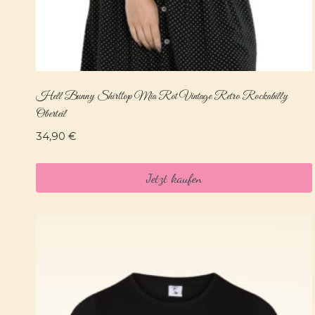
Hell Bunny Shirttop Mia Rot Vintage Retro Rockabilly
Oberteil
34,90
€
Jetzt kaufen