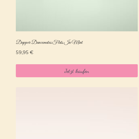
Dapper Dancemates Flats In Mint
59,95
€
Jetzt kaufen