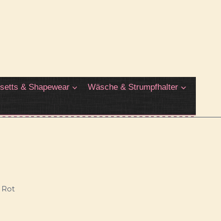
setts & Shapewear
Wäsche & Strumpfhalter
n Rot