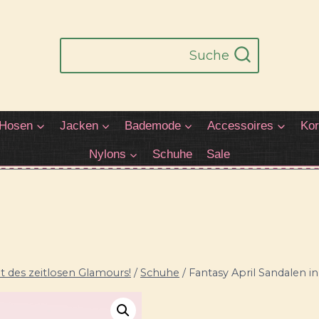
Suche
Hosen
Jacken
Bademode
Accessoires
Kor
Nylons
Schuhe
Sale
 des zeitlosen Glamours!
/
Schuhe
/
Fantasy April Sandalen i