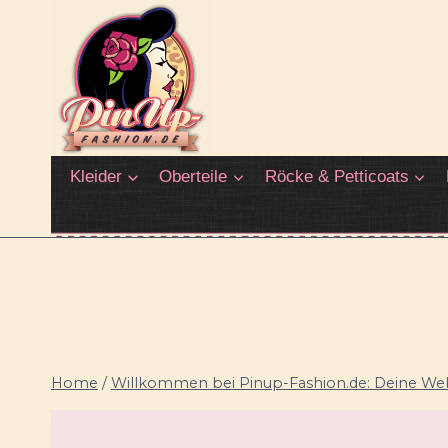
Zum
Inhalt
springen
Kleider
Oberteile
Röcke & Petticoats
Home
/
Willkommen bei Pinup-Fashion.de: Deine Welt