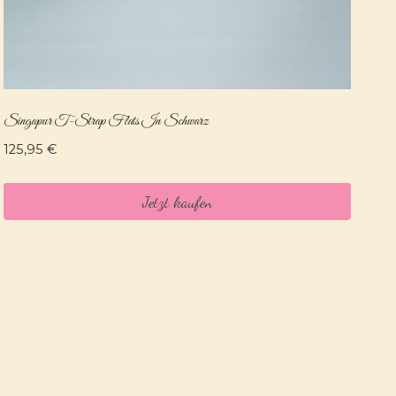
Singapur T-Strap Flats In Schwarz
125,95
€
Jetzt kaufen