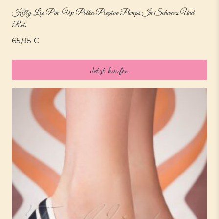
Kelly Lee Pin-Up Polka Peeptoe Pumps In Schwarz Und
Rot.
65,95
€
Jetzt kaufen