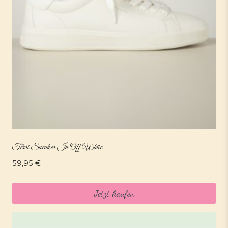
Terri Sneaker In Off White
59,95
€
Jetzt kaufen