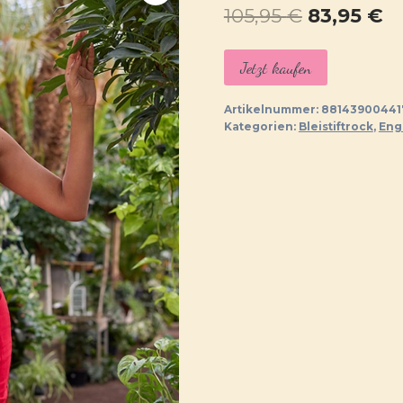
Ursprüngl
Ak
105,95
€
83,95
€
Preis
Pr
Jetzt kaufen
war:
ist
105,95 €
83
Artikelnummer:
88143900441
Kategorien:
Bleistiftrock
,
Eng