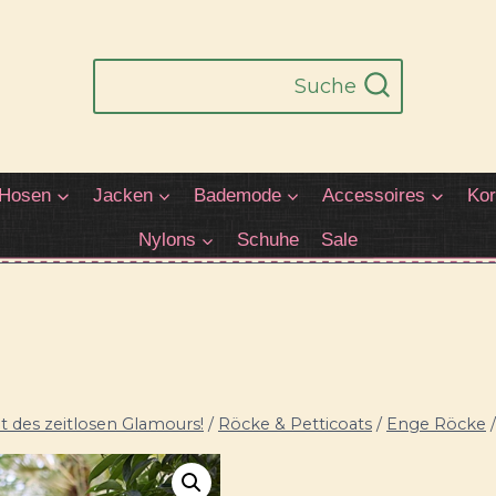
Suche
Hosen
Jacken
Bademode
Accessoires
Kor
Nylons
Schuhe
Sale
 des zeitlosen Glamours!
/
Röcke & Petticoats
/
Enge Röcke
/