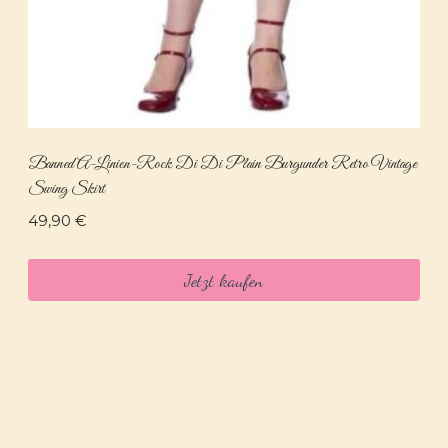
Banned A-Linien-Rock Di Di Plain Burgunder Retro Vintage
Swing Skirt
49,90
€
Jetzt kaufen