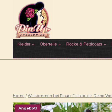
Zum
Inhalt
springen
Kleider
Oberteile
Röcke & Petticoats
Home
/
Willkommen bei Pinup-Fashion.de: Deine Welt
Angebot!