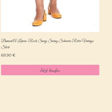
Banned A-Linien-Rock Sway Swing Schwarz Retro Vintage
Skirt
69,90
€
Jetzt kaufen