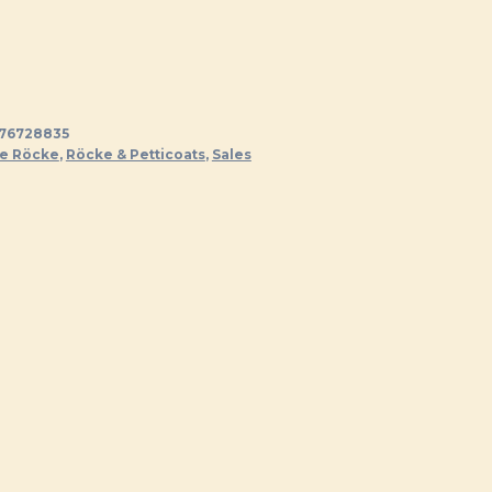
icher
tueller
eis
:
,95 €.
76728835
e Röcke
,
Röcke & Petticoats
,
Sales