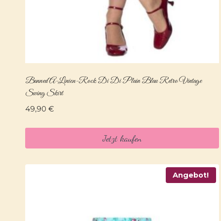
Banned A-Linien-Rock Di Di Plain Blau Retro Vintage
Swing Skirt
49,90
€
Jetzt kaufen
Angebot!