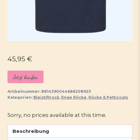
45,95
€
Jetzt kaufen
Artikelnummer:
8814390044686208923
Kategorien:
Bleistiftrock
,
Enge Röcke
,
Röcke & Petticoats
Sorry, no prices available at this time.
Beschreibung