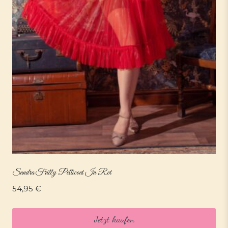
Sandra Frilly Petticoat In Rot
54,95
€
Jetzt kaufen