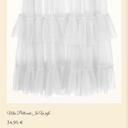
Mia Petticoat In Weiß
34,95
€