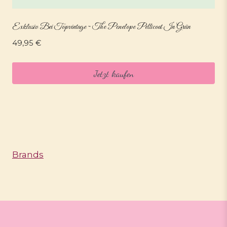
Exklusiv Bei Topvintage ~ The Penelope Petticoat In Grün
49,95
€
Jetzt kaufen
Brands