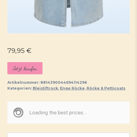
79,95
€
Jetzt kaufen
Artikelnummer:
8814390044694114296
Kategorien:
Bleistiftrock
,
Enge Röcke
,
Röcke & Petticoats