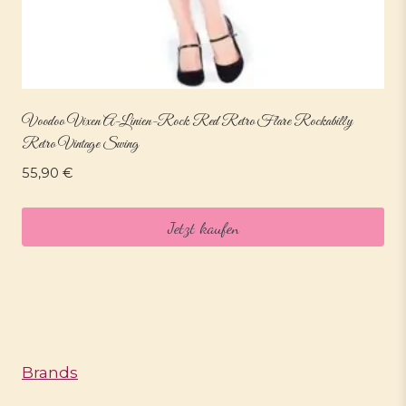
Voodoo Vixen A-Linien-Rock Red Retro Flare Rockabilly
Retro Vintage Swing
55,90
€
Jetzt kaufen
Brands