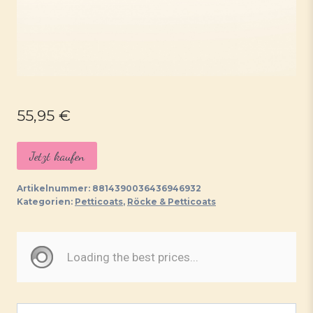
55,95
€
Jetzt kaufen
Artikelnummer:
8814390036436946932
Kategorien:
Petticoats
,
Röcke & Petticoats