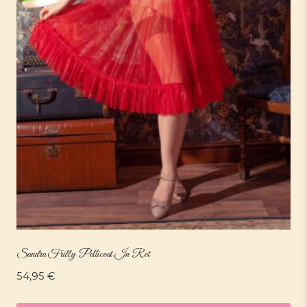
Sandra Frilly Petticoat In Rot
54,95
€