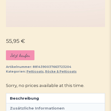
55,95
€
Jetzt kaufen
Artikelnummer:
8814390037663723204
Kategorien:
Petticoats
,
Röcke & Petticoats
Sorry, no prices available at this time.
Beschreibung
Zusätzliche Informationen