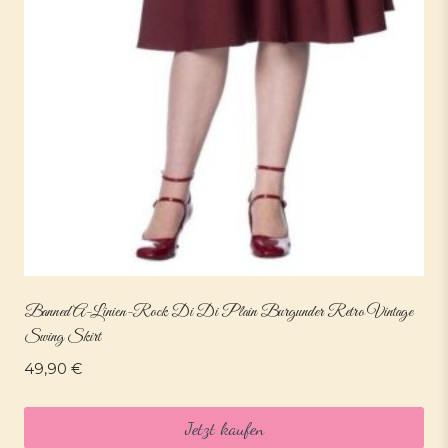
Banned A-Linien-Rock Di Di Plain Burgunder Retro Vintage
Swing Skirt
49,90
€
Jetzt kaufen