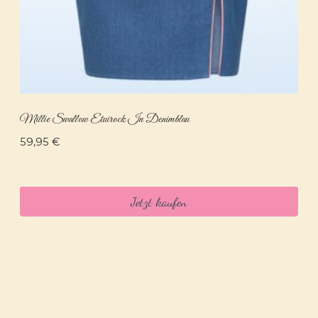
Millie Swallow Etuirock In Denimblau
59,95
€
Jetzt kaufen