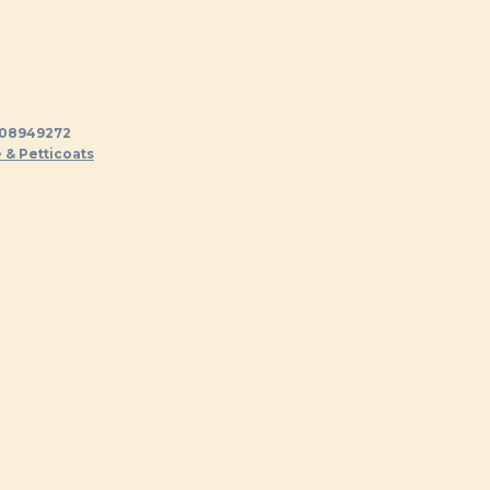
08949272
 & Petticoats