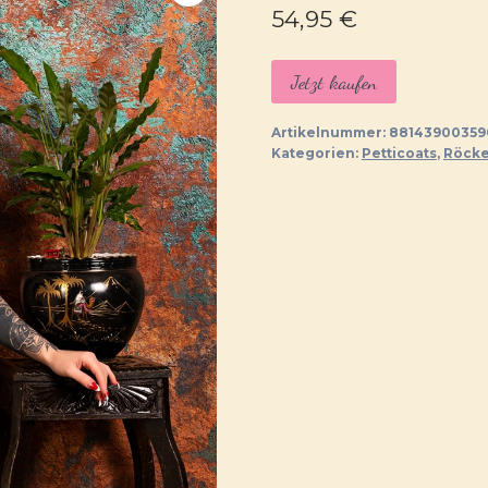
54,95
€
Jetzt kaufen
Artikelnummer:
88143900359
Kategorien:
Petticoats
,
Röcke