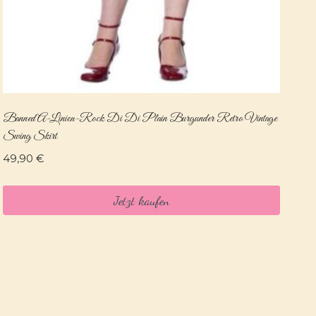
Banned A-Linien-Rock Di Di Plain Burgunder Retro Vintage
Swing Skirt
49,90
€
Jetzt kaufen