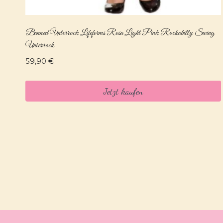
Banned Unterrock Lifeforms Rosa Light Pink Rockabilly Swing
Unterrock
59,90
€
Jetzt kaufen