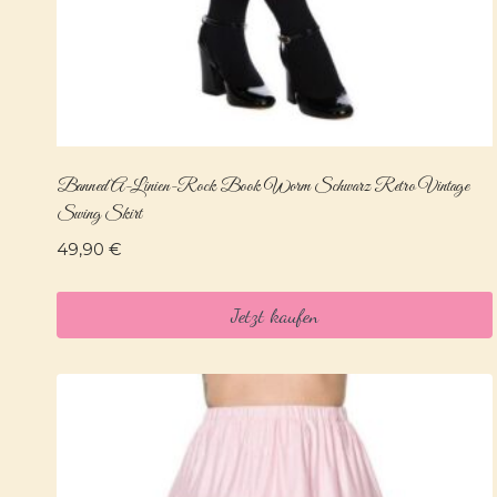
Banned A-Linien-Rock Book Worm Schwarz Retro Vintage
Swing Skirt
49,90
€
Jetzt kaufen