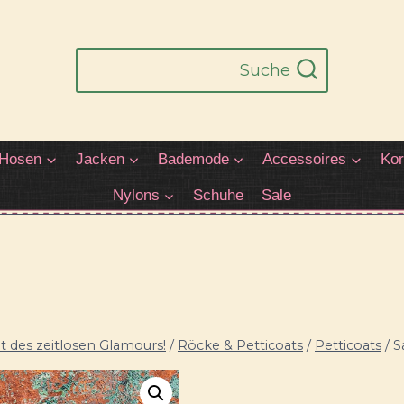
Suche
Hosen
Jacken
Bademode
Accessoires
Kor
Nylons
Schuhe
Sale
 des zeitlosen Glamours!
/
Röcke & Petticoats
/
Petticoats
/
S