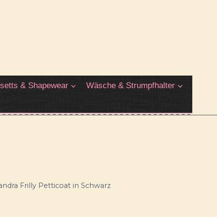
setts & Shapewear
Wäsche & Strumpfhalter
andra Frilly Petticoat in Schwarz