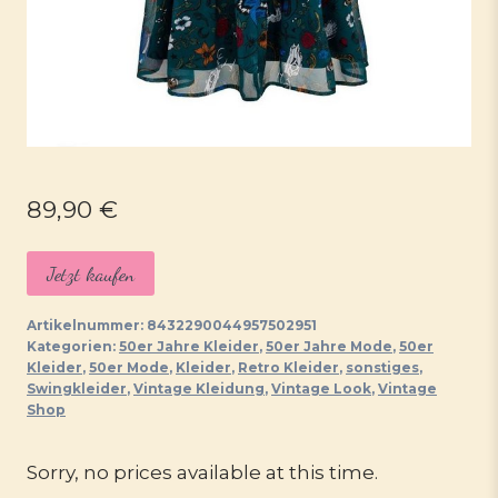
89,90
€
Jetzt kaufen
Artikelnummer:
8432290044957502951
Kategorien:
50er Jahre Kleider
,
50er Jahre Mode
,
50er
Kleider
,
50er Mode
,
Kleider
,
Retro Kleider
,
sonstiges
,
Swingkleider
,
Vintage Kleidung
,
Vintage Look
,
Vintage
Shop
Sorry, no prices available at this time.