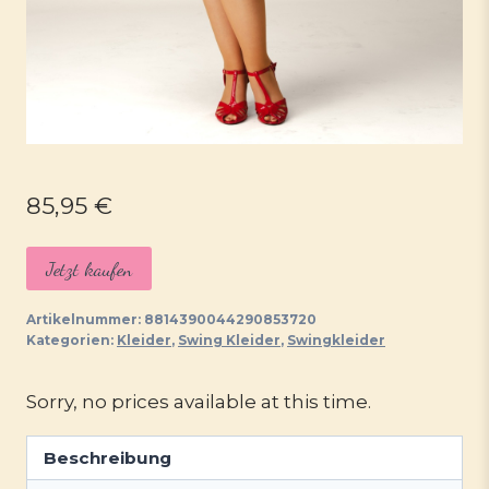
85,95
€
Jetzt kaufen
Artikelnummer:
8814390044290853720
Kategorien:
Kleider
,
Swing Kleider
,
Swingkleider
Sorry, no prices available at this time.
Beschreibung