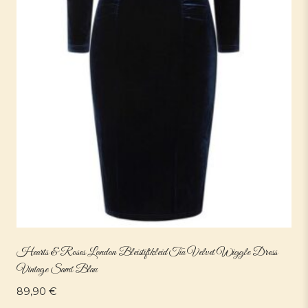
Hearts & Roses London Bleistiftkleid Tia Velvet Wiggle Dress
Vintage Samt Blau
89,90
€