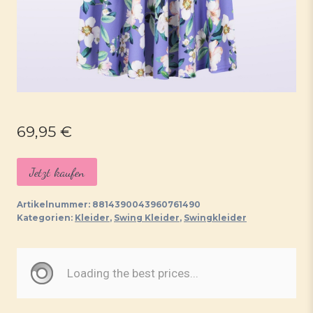
69,95
€
Jetzt kaufen
Artikelnummer:
8814390043960761490
Kategorien:
Kleider
,
Swing Kleider
,
Swingkleider