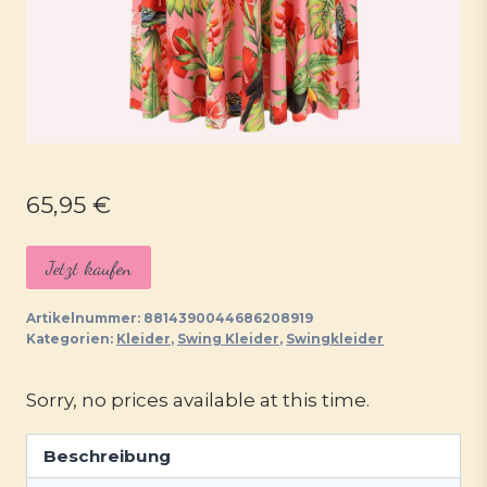
65,95
€
Jetzt kaufen
Artikelnummer:
8814390044686208919
Kategorien:
Kleider
,
Swing Kleider
,
Swingkleider
Sorry, no prices available at this time.
Beschreibung