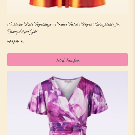
Exklusiv Bei Topvintage ~ Sadie Faded Stripes Swingkleid In
Orange Und Gelb
69,95
€
Jetzt kaufen