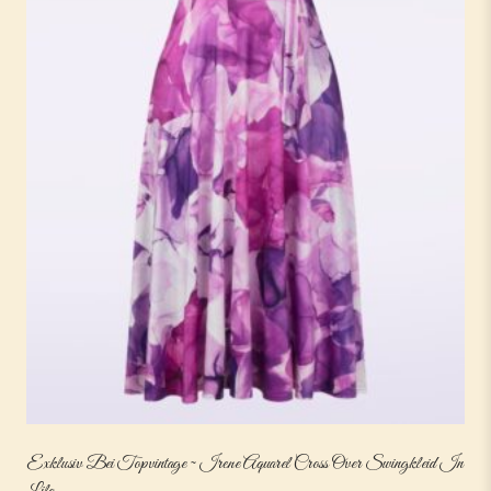
Exklusiv Bei Topvintage ~ Irene Aquarel Cross Over Swingkleid In