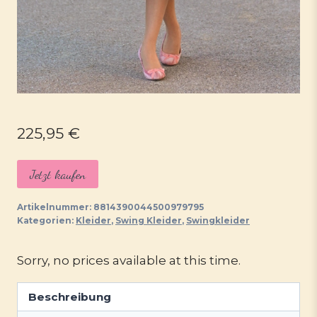
225,95
€
Jetzt kaufen
Artikelnummer:
8814390044500979795
Kategorien:
Kleider
,
Swing Kleider
,
Swingkleider
Sorry, no prices available at this time.
Beschreibung