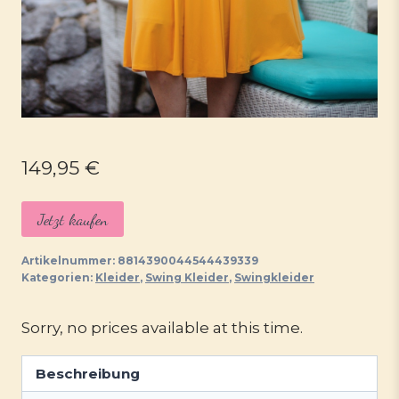
149,95
€
Jetzt kaufen
Artikelnummer:
8814390044544439339
Kategorien:
Kleider
,
Swing Kleider
,
Swingkleider
Sorry, no prices available at this time.
Beschreibung