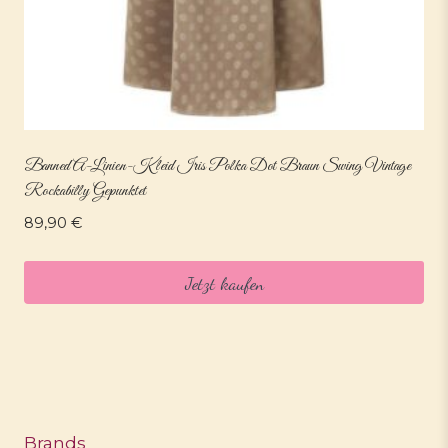
Banned A-Linien-Kleid Iris Polka Dot Braun Swing Vintage
Rockabilly Gepunktet
89,90
€
Jetzt kaufen
Brands