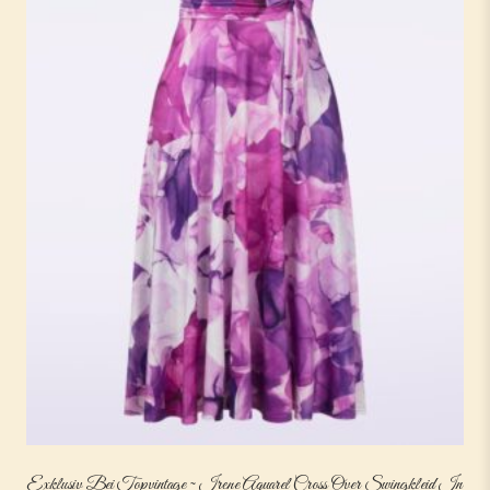
Exklusiv Bei Topvintage ~ Irene Aquarel Cross Over Swingkleid In