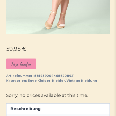
59,95
€
Jetzt kaufen
Artikelnummer:
8814390044686208921
Kategorien:
Enge Kleider
,
Kleider
,
Vintage Kleidung
Sorry, no prices available at this time.
Beschreibung