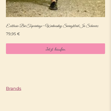
Exklusiv Bei Topvintage ~ Wednesday Swingkleid In Schwarz
79,95
€
Jetzt kaufen
Brands