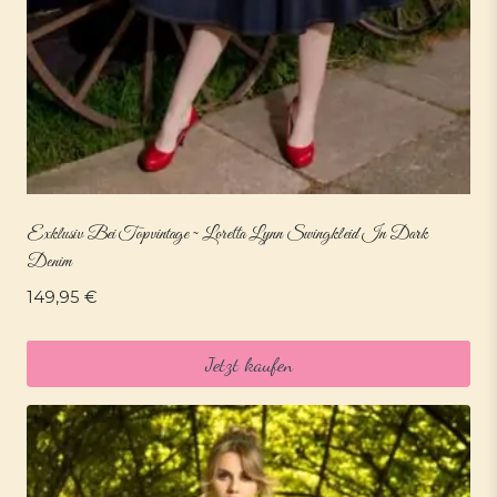
Exklusiv Bei Topvintage ~ Loretta Lynn Swingkleid In Dark
Denim
149,95
€
Jetzt kaufen