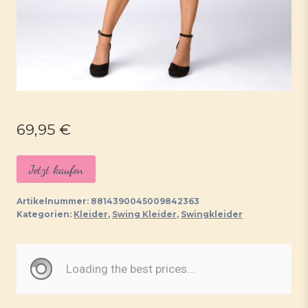
69,95
€
Jetzt kaufen
Artikelnummer:
8814390045009842363
Kategorien:
Kleider
,
Swing Kleider
,
Swingkleider