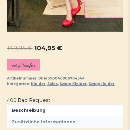
Ursprünglicher
Aktueller
149,95
€
104,95
€
Preis
Preis
Jetzt kaufen
war:
ist:
149,95 €
104,95 €.
Artikelnummer:
8814390040986704544
Kategorien:
Kleider
,
Sales
,
Swing Kleider
,
Swingkleider
400 Bad Request
Beschreibung
Zusätzliche Informationen