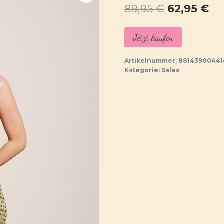
Ursprüngl
Ak
89,95
€
62,95
€
Preis
Pr
Jetzt kaufen
war:
ist:
89,95 €
62
Artikelnummer:
88143900441
Kategorie:
Sales