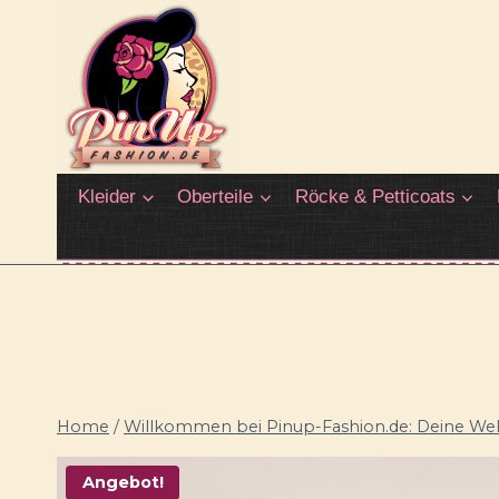
Zum
Inhalt
springen
Kleider
Oberteile
Röcke & Petticoats
Home
/
Willkommen bei Pinup-Fashion.de: Deine Welt
Angebot!