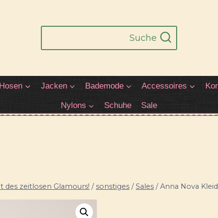
Suche
Hosen
Jacken
Bademode
Accessoires
Kor
Nylons
Schuhe
Sale
 des zeitlosen Glamours!
/
sonstiges
/
Sales
/
Anna Nova Kleid