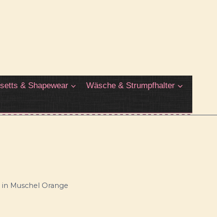
setts & Shapewear
Wäsche & Strumpfhalter
 in Muschel Orange