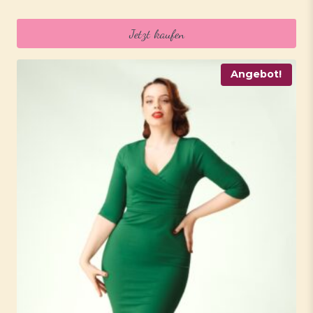
Preis
Preis
war:
ist:
Jetzt kaufen
65,95 €
51,95 €.
Angebot!