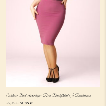
Exklusiv Bei Topvintage ~ Rose Bleistiftkleid In Dunkelrosa
Ursprünglicher
Aktueller
65,95
€
51,95
€