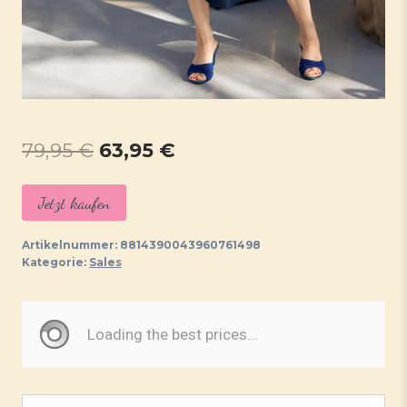
Ursprünglicher
Aktueller
79,95
€
63,95
€
Preis
Preis
Jetzt kaufen
war:
ist:
79,95 €
63,95 €.
Artikelnummer:
8814390043960761498
Kategorie:
Sales