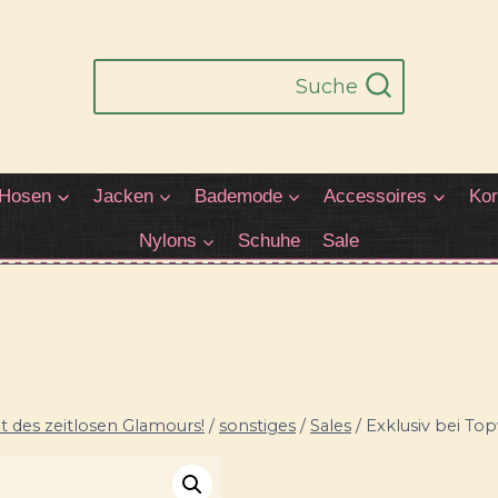
Suche
Hosen
Jacken
Bademode
Accessoires
Kor
Nylons
Schuhe
Sale
 des zeitlosen Glamours!
/
sonstiges
/
Sales
/
Exklusiv bei Top