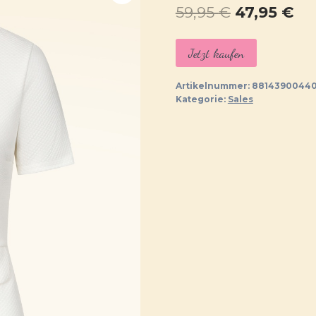
Ursprüngl
Ak
59,95
€
47,95
€
Preis
Pr
Jetzt kaufen
war:
ist:
59,95 €
47,
Artikelnummer:
88143900440
Kategorie:
Sales