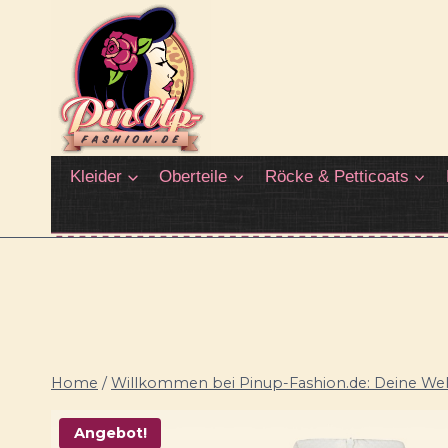
Zum
Inhalt
springen
Kleider
Oberteile
Röcke & Petticoats
Home
/
Willkommen bei Pinup-Fashion.de: Deine Welt
Angebot!