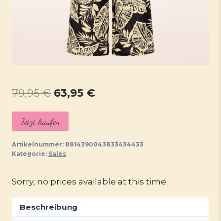
Ursprünglicher
Aktueller
79,95
€
63,95
€
Preis
Preis
Jetzt kaufen
war:
ist:
79,95 €
63,95 €.
Artikelnummer:
8814390043833434433
Kategorie:
Sales
Sorry, no prices available at this time.
Beschreibung