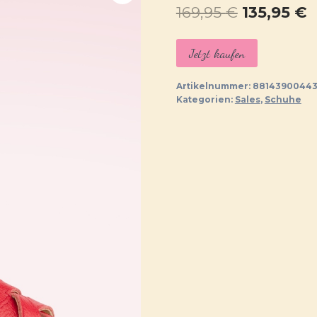
Ursprüngl
A
169,95
€
135,95
€
Preis
P
Jetzt kaufen
war:
is
169,95 €
1
Artikelnummer:
8814390044
Kategorien:
Sales
,
Schuhe