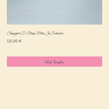
Singapur T-Strap Flats In Schwarz
125,95
€
Jetzt kaufen