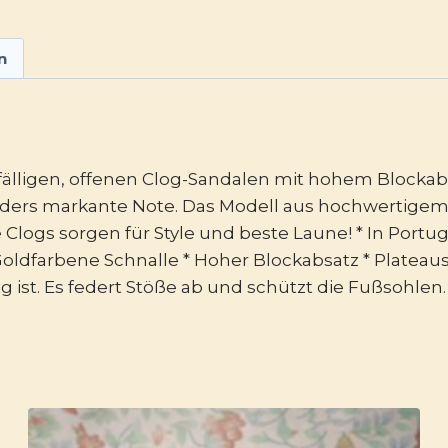
n
auffälligen, offenen Clog-Sandalen mit hohem Blocka
ders markante Note. Das Modell aus hochwertigem 
Clogs sorgen für Style und beste Laune! * In Portu
ldfarbene Schnalle * Hoher Blockabsatz * Plateausoh
 ist. Es federt Stöße ab und schützt die Fußsohlen.