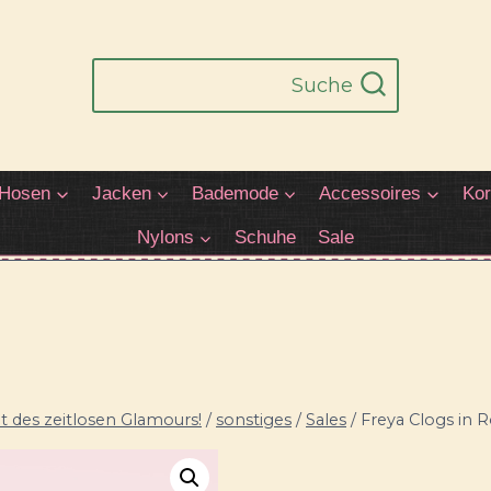
Suche
Hosen
Jacken
Bademode
Accessoires
Kor
Nylons
Schuhe
Sale
 des zeitlosen Glamours!
/
sonstiges
/
Sales
/
Freya Clogs in R