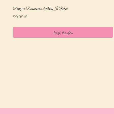
Dapper Dancemates Flats In Mint
59,95
€
Jetzt kaufen