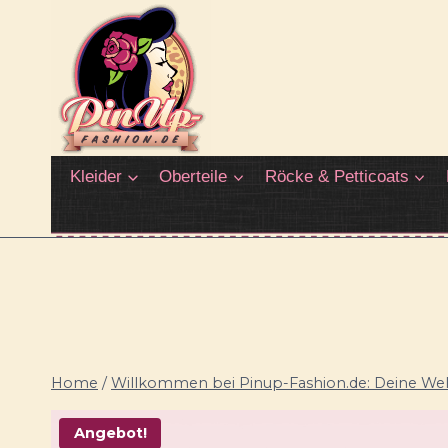
Zum
Inhalt
springen
Kleider
Oberteile
Röcke & Petticoats
Home
/
Willkommen bei Pinup-Fashion.de: Deine Welt
Angebot!