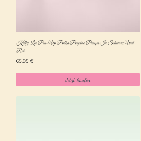
Kelly Lee Pin-Up Polka Peeptoe Pumps In Schwarz Und
Rot.
65,95
€
Jetzt kaufen