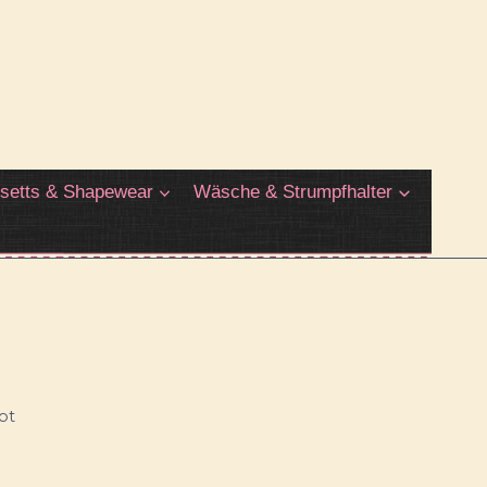
setts & Shapewear
Wäsche & Strumpfhalter
ot